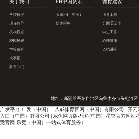
关于我们
FH中国资讯
德育建设
学校概况
资讯FH（中国）
德育工作
现任领导
媒体附中
分团委工作
机构设置
学生工作
校园风光
心理健康
学校荣誉
道德讲堂
大事记
联系我们
地址：新疆维吾尔自治区乌鲁木齐市头屯河区金桥路699
广发平台-广发（中国）
|
八戒体育官网（中国）有限公司
|
开云
入口（中国）有限公司
|
乐鱼网页版-乐鱼(中国)
|
星空官方网站-星空
竞官网-乐竞（中国）一站式体育服务
|