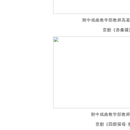
附中戏曲教学部教师高葛、
京剧《赤桑镇
附中戏曲教学部教师张
京剧《四郎探母
·