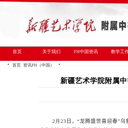
首页
关于我们
FH中国资讯
教学工
·
·
首页
资讯FH（中国）
新疆艺术学院附属中
2
月
23
日，
“龙腾盛世喜迎春”
乌