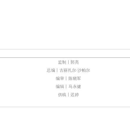
监制丨郭亮
总编丨古丽扎尔·沙帕尔
编审丨陈晓军
编辑丨马永健
供稿丨迟婷